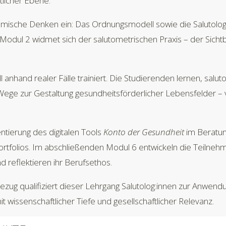
tlicher Ebene.
namische Denken ein: Das Ordnungsmodell sowie die Salutolo
Modul 2 widmet sich der salutometrischen Praxis – der Sic
l anhand realer Fälle trainiert. Die Studierenden lernen, salu
Wege zur Gestaltung gesundheitsförderlicher Lebensfelder – 
ntierung des digitalen Tools
Konto der Gesundheit
im Beratung
rtfolios. Im abschließenden Modul 6 entwickeln die Teilnehme
d reflektieren ihr Berufsethos.
zug qualifiziert dieser Lehrgang Salutolog:innen zur Anwend
 wissenschaftlicher Tiefe und gesellschaftlicher Relevanz.