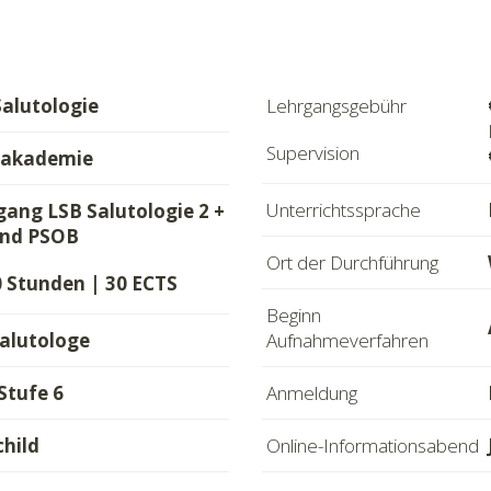
alutologie
Lehrgangsgebühr
Supervision
sakademie
Unterrichtssprache
rgang LSB Salutologie 2 +
und PSOB
Ort der Durchführung
 Stunden | 30 ECTS
Beginn
Salutologe
Aufnahmeverfahren
tufe 6
Anmeldung
child
Online-Informationsabend