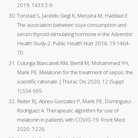
2019; 1433:3-9.
Tonstad S, Jaceldo-Siegl K, Messina M, Haddad E.
The association between soya consumption and
serum thyroid-stimulating hormone in the Adventist
Health Study-2. Public Health Nutr 2016; 19:1464-
70.
Colunga Biancatelli RM, Berrill M, Mohammed YH,
Marik PE. Melatonin for the treatment of sepsis: the
scientific rationale. J Thorac Dis 2020; 12 (Suppl
1):S54-S65.
Reiter RJ, Abreu-Gonzalez P, Marik PE, Dominguez-
Rodriguez A. Therapeutic algorithm for use of
melatonin in patients with COVID-19. Front Med
2020; 7:226.