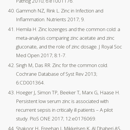
Pathog 2010; 6:e1001176.
Gammoh NZ, Rink L. Zinc in Infection and
Inflammation. Nutrients 2017; 9.
Hemila H. Zinc lozenges and the common cold: a
meta-analysis comparing zinc acetate and zinc
gluconate, and the role of zinc dosage. J Royal Soc
Med Open 2017; 8:1-7.
Singh M, Das RR. Zinc for the common cold.
Cochrane Database of Syst Rev 2013;
6:CD001364.
Hoeger J, Simon TP, Beeker T, Marx G, Haase H.
Persistent low serum zinc is associated with
recurrent sepsis in critically ill patients – A pilot
study. PloS ONE 2017; 12:e0176069.
Shakoor H, Freehan J, Mikkelsen K, Al Dhaheri AS,