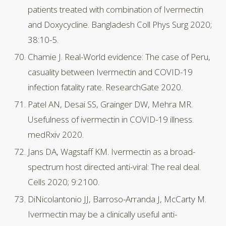
patients treated with combination of Ivermectin
and Doxycycline. Bangladesh Coll Phys Surg 2020;
38:10-5.
Chamie J. Real-World evidence: The case of Peru,
casuality between Ivermectin and COVID-19
infection fatality rate. ResearchGate 2020.
Patel AN, Desai SS, Grainger DW, Mehra MR.
Usefulness of ivermectin in COVID-19 illness.
medRxiv 2020.
Jans DA, Wagstaff KM. Ivermectin as a broad-
spectrum host directed anti-viral: The real deal.
Cells 2020; 9:2100.
DiNicolantonio JJ, Barroso-Arranda J, McCarty M.
Ivermectin may be a clinically useful anti-