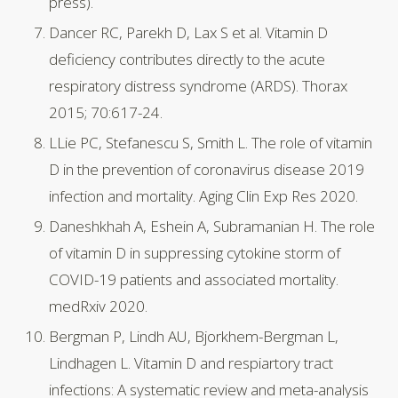
press).
Dancer RC, Parekh D, Lax S et al. Vitamin D
deficiency contributes directly to the acute
respiratory distress syndrome (ARDS). Thorax
2015; 70:617-24.
LLie PC, Stefanescu S, Smith L. The role of vitamin
D in the prevention of coronavirus disease 2019
infection and mortality. Aging Clin Exp Res 2020.
Daneshkhah A, Eshein A, Subramanian H. The role
of vitamin D in suppressing cytokine storm of
COVID-19 patients and associated mortality.
medRxiv 2020.
Bergman P, Lindh AU, Bjorkhem-Bergman L,
Lindhagen L. Vitamin D and respiartory tract
infections: A systematic review and meta-analysis