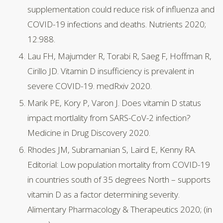
supplementation could reduce risk of influenza and
COVID-19 infections and deaths. Nutrients 2020;
12:988.
Lau FH, Majumder R, Torabi R, Saeg F, Hoffman R,
Cirillo JD. Vitamin D insufficiency is prevalent in
severe COVID-19. medRxiv 2020.
Marik PE, Kory P, Varon J. Does vitamin D status
impact mortlality from SARS-CoV-2 infection?
Medicine in Drug Discovery 2020.
Rhodes JM, Subramanian S, Laird E, Kenny RA.
Editorial: Low population mortality from COVID-19
in countries south of 35 degrees North – supports
vitamin D as a factor determining severity.
Alimentary Pharmacology & Therapeutics 2020; (in