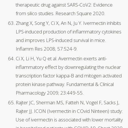
therapeutic drug against SARS-CoV2: Evidence
from silico studies. Research Square 2020.
Zhang X, Song Y, Ci X, An N, Ju Y. Ivermectin inhibits
LPS-induced production of inflammatory cytokines
and improves LPS-induced survival in mice.
Inflamm Res 2008; 57:524-9.
Ci X, Li H, Yu Q et al. Avermectin exerts anti-
inflammatory effect by downregulating the nuclear
transcription factor kappa-B and mitogen activated
protein kinase pathway. Fundamental & Clinical
Pharmacology 2009; 23:449-55.
Rajter JC, Sherman MS, Fatteh N, Vogel F, Sacks J,
Rajter JJ. ICON (Ivermectin in COvid Ninteen) study:
Use of ivermectin is associated with lower mortality