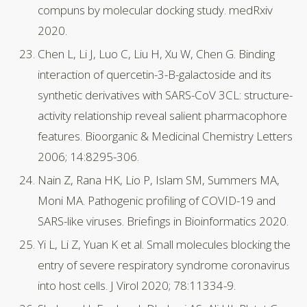
compuns by molecular docking study. medRxiv
2020.
Chen L, Li J, Luo C, Liu H, Xu W, Chen G. Binding
interaction of quercetin-3-B-galactoside and its
synthetic derivatives with SARS-CoV 3CL: structure-
activity relationship reveal salient pharmacophore
features. Bioorganic & Medicinal Chemistry Letters
2006; 14:8295-306.
Nain Z, Rana HK, Lio P, Islam SM, Summers MA,
Moni MA. Pathogenic profiling of COVID-19 and
SARS-like viruses. Briefings in Bioinformatics 2020.
Yi L, Li Z, Yuan K et al. Small molecules blocking the
entry of severe respiratory syndrome coronavirus
into host cells. J Virol 2020; 78:11334-9.