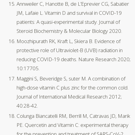
Annweiler C, Hanotte B, de L’Eprevier CG, Sabatier
JM, Lafaie L. Vitamin D and survival in COVID-19
patients: A quasi-experimental study. Journal of
Steroid Biochemistry & Molecular Biology 2020.
Moozhipurath RK, Kraft L, Skiera B. Evidence of
protective role of Ultraviolet-B (UVB) radiation in
reducing COVID-19 deaths. Nature Research 2020;
10:17705.
Maggini S, Beveridge S, suter M. A combination of
high-dose vitamin C plus zinc for the common cold.
Journal of International Medical Research 2012;
40:28-42.
Colunga Biancatelli RM, Berrill M, Catravas JD, Marik
PE. Quercetin and Vitamin C: experimental therapy
for the prevention and treatment of SARS-CoV-2