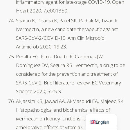
inflammatory agent for late-stage COVID-19. Open
Heart 2020; 7:e001350.
Sharun K, Dhama K, Patel SK, Pathak M, Tiwari R.
Ivermectin, a new candidate therapeutic against
SARS-CoV-2/COVID-19. Ann Clin Microbiol
Antimicrob 2020; 19:23.
Peralta EG, Fimia-Duarte R, Cardenas JW,
Dominguez DV, Segura RB. Ivermectin, a drug to be
considered for the prevention and treatment of
SARS-CoV-2. Brief literature review. EC Veterinary
Science 2020; 5:25-9.
Al-Jassim KB, Jawad AA, Al-Masoudi EA, Majeed SK.
Histopathological and biochemical effects of
ivermectin on kidney functions, lung and the
English
ameliorative effects of vitamin C in rabbits. Bas J