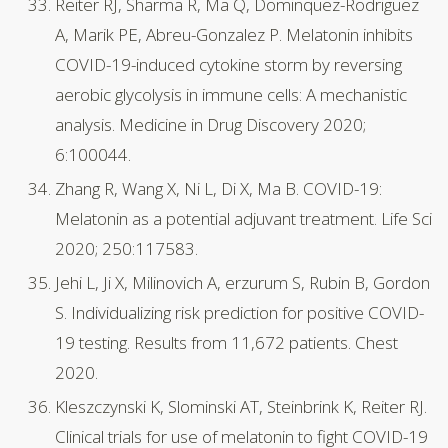
Reiter RJ, Sharma R, Ma Q, Dominquez-Rodriguez
A, Marik PE, Abreu-Gonzalez P. Melatonin inhibits
COVID-19-induced cytokine storm by reversing
aerobic glycolysis in immune cells: A mechanistic
analysis. Medicine in Drug Discovery 2020;
6:100044.
Zhang R, Wang X, Ni L, Di X, Ma B. COVID-19:
Melatonin as a potential adjuvant treatment. Life Sci
2020; 250:117583.
Jehi L, Ji X, Milinovich A, erzurum S, Rubin B, Gordon
S. Individualizing risk prediction for positive COVID-
19 testing. Results from 11,672 patients. Chest
2020.
Kleszczynski K, Slominski AT, Steinbrink K, Reiter RJ.
Clinical trials for use of melatonin to fight COVID-19