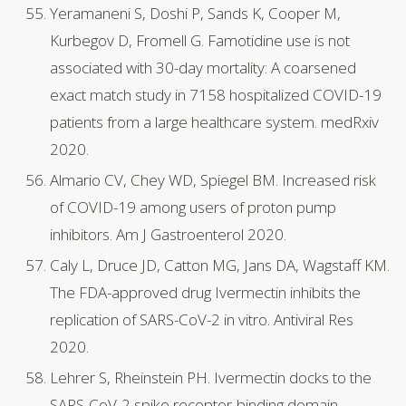
Yeramaneni S, Doshi P, Sands K, Cooper M,
Kurbegov D, Fromell G. Famotidine use is not
associated with 30-day mortality: A coarsened
exact match study in 7158 hospitalized COVID-19
patients from a large healthcare system. medRxiv
2020.
Almario CV, Chey WD, Spiegel BM. Increased risk
of COVID-19 among users of proton pump
inhibitors. Am J Gastroenterol 2020.
Caly L, Druce JD, Catton MG, Jans DA, Wagstaff KM.
The FDA-approved drug Ivermectin inhibits the
replication of SARS-CoV-2 in vitro. Antiviral Res
2020.
Lehrer S, Rheinstein PH. Ivermectin docks to the
SARS-CoV-2 spike receptor-binding domain