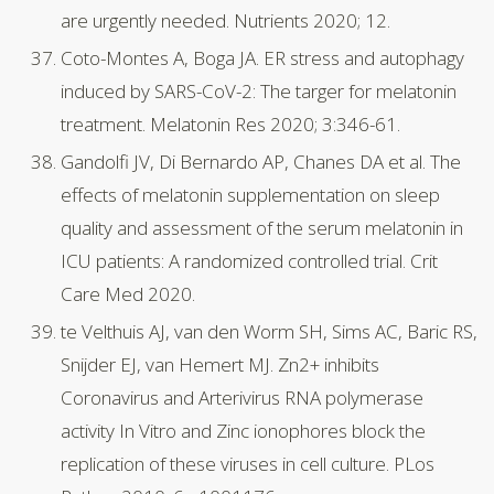
are urgently needed. Nutrients 2020; 12.
Coto-Montes A, Boga JA. ER stress and autophagy
induced by SARS-CoV-2: The targer for melatonin
treatment. Melatonin Res 2020; 3:346-61.
Gandolfi JV, Di Bernardo AP, Chanes DA et al. The
effects of melatonin supplementation on sleep
quality and assessment of the serum melatonin in
ICU patients: A randomized controlled trial. Crit
Care Med 2020.
te Velthuis AJ, van den Worm SH, Sims AC, Baric RS,
Snijder EJ, van Hemert MJ. Zn2+ inhibits
Coronavirus and Arterivirus RNA polymerase
activity In Vitro and Zinc ionophores block the
replication of these viruses in cell culture. PLos