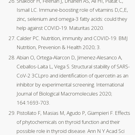
Shakoor H, Feehan J, Dhaheri AS, Ali HI, Platat C,
Ismail LC. Immune-boosting role of vitamins D,C,E,
zinc, selenium and omega-3 fatty acids: could they
help against COVID-19. Maturitas 2020.
Calder PC. Nutrition, immunity and COVID-19. BMJ
Nutrition, Prevenion & Health 2020; 3.
Abian O, Ortega-Alarcon D, Jimenez-Alesanco A,
Ceballos-Laita L, Vega S. Structural stability of SARS-
CoV-2 3CLpro and identification of quercetin as an
inhibitor by experimental screening. International
Journal of Biological Macromolecules 2020;
164:1693-703.
Pistollato F, Masias M, Agudo P, Giampieri F. Effects
of phytochemicals on thyroid function and their
possible role in thyroid disease. Ann N Y Acad Sci