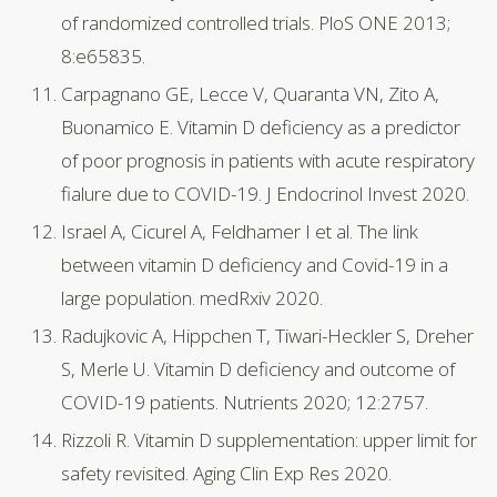
of randomized controlled trials. PloS ONE 2013;
8:e65835.
Carpagnano GE, Lecce V, Quaranta VN, Zito A,
Buonamico E. Vitamin D deficiency as a predictor
of poor prognosis in patients with acute respiratory
fialure due to COVID-19. J Endocrinol Invest 2020.
Israel A, Cicurel A, Feldhamer I et al. The link
between vitamin D deficiency and Covid-19 in a
large population. medRxiv 2020.
Radujkovic A, Hippchen T, Tiwari-Heckler S, Dreher
S, Merle U. Vitamin D deficiency and outcome of
COVID-19 patients. Nutrients 2020; 12:2757.
Rizzoli R. Vitamin D supplementation: upper limit for
safety revisited. Aging Clin Exp Res 2020.