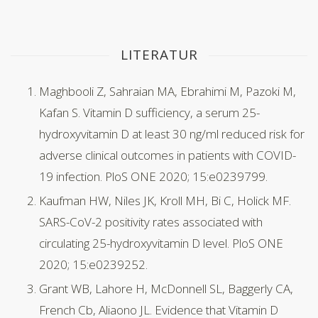
LITERATUR
Maghbooli Z, Sahraian MA, Ebrahimi M, Pazoki M,
Kafan S. Vitamin D sufficiency, a serum 25-
hydroxyvitamin D at least 30 ng/ml reduced risk for
adverse clinical outcomes in patients with COVID-
19 infection. PloS ONE 2020; 15:e0239799.
Kaufman HW, Niles JK, Kroll MH, Bi C, Holick MF.
SARS-CoV-2 positivity rates associated with
circulating 25-hydroxyvitamin D level. PloS ONE
2020; 15:e0239252.
Grant WB, Lahore H, McDonnell SL, Baggerly CA,
French Cb, Aliaono JL. Evidence that Vitamin D