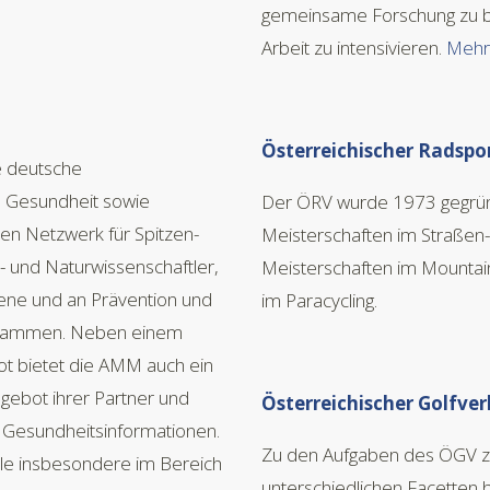
gemeinsame Forschung zu be
Arbeit zu intensivieren.
Mehr 
Österreichischer Radsp
e deutsche
n, Gesundheit sowie
Der ÖRV wurde 1973 gegründ
den Netzwerk für Spitzen-
Meisterschaften im Straßen
 und Naturwissenschaftler,
Meisterschaften im Mountai
ene und an Prävention und
im Paracycling.
usammen. Neben einem
ot bietet die AMM auch ein
gebot ihrer Partner und
Österreichischer Golfve
n Gesundheitsinformationen.
Zu den Aufgaben des ÖGV zäh
e insbesondere im Bereich
unterschiedlichen Facetten 