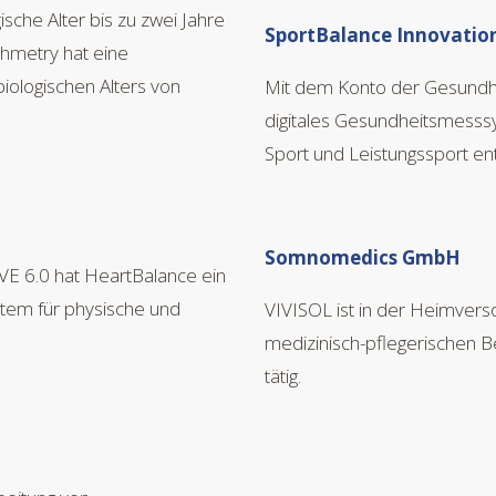
sche Alter bis zu zwei Jahre
SportBalance Innovati
hmetry hat eine
ologischen Alters von
Mit dem Konto der Gesundh
digitales Gesundheitsmesssys
Sport und Leistungssport ent
Somnomedics GmbH
E 6.0 hat HeartBalance ein
tem für physische und
VIVISOL ist in der Heimver
medizinisch-pflegerischen 
tätig.