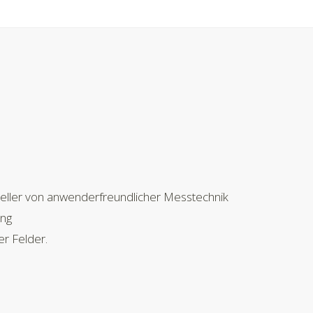
teller von anwenderfreundlicher Messtechnik
ung
er Felder.