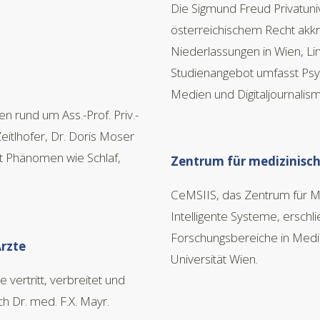
Die Sigmund Freud Privatuniv
österreichischem Recht akkred
Niederlassungen in Wien, Linz
Studienangebot umfasst Psy
Medien und Digitaljournalism
en rund um Ass.-Prof. Priv.-
Zeitlhofer, Dr. Doris Moser
t Phänomen wie Schlaf,
Zentrum für medizinisch
CeMSIIS, das Zentrum für Med
Intelligente Systeme, erschl
Forschungsbereiche in Mediz
Ärzte
Universität Wien.
 vertritt, verbreitet und
ch Dr. med. F.X. Mayr.