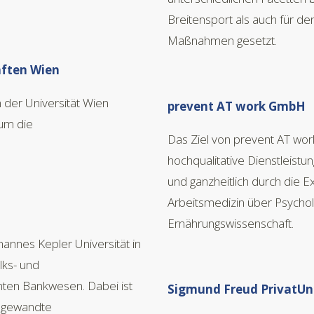
Breitensport als auch für de
Maßnahmen gesetzt.
ften Wien
 der Universität Wien
prevent AT work GmbH
 um die
Das Ziel von prevent AT work 
hochqualitative Dienstleistun
und ganzheitlich durch die Ex
Arbeitsmedizin über Psycholo
Ernährungswissenschaft.
annes Kepler Universität in
lks- und
amten Bankwesen. Dabei ist
Sigmund Freud PrivatUni
 angewandte