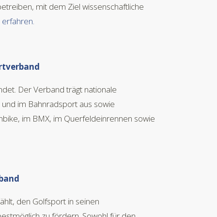
treiben, mit dem Ziel wissenschaftliche
erfahren.
ortverband
et. Der Verband trägt nationale
- und im Bahnradsport aus sowie
nbike, im BMX, im Querfeldeinrennen sowie
rband
lt, den Golfsport in seinen
bestmöglich zu fördern. Sowohl für den