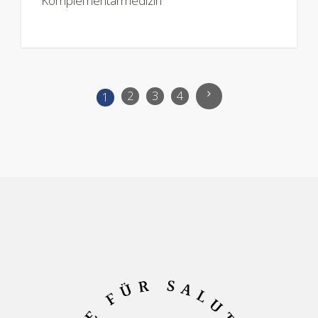
Komplementärmedizin
2
3
4
1